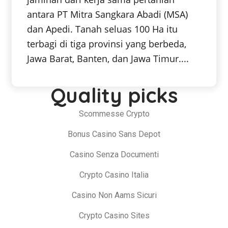
antara PT Mitra Sangkara Abadi (MSA)
dan Apedi. Tanah seluas 100 Ha itu
terbagi di tiga provinsi yang berbeda,
Jawa Barat, Banten, dan Jawa Timur....
Quality picks
Scommesse Crypto
Bonus Casino Sans Depot
Casino Senza Documenti
Crypto Casino Italia
Casino Non Aams Sicuri
Crypto Casino Sites