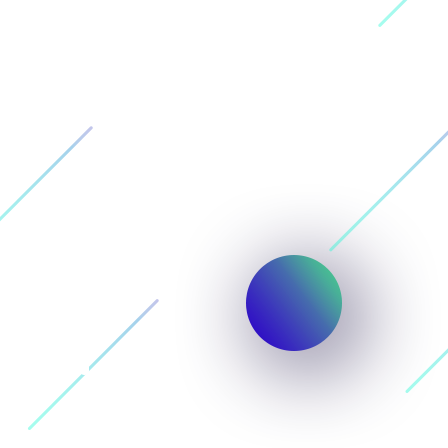
HOME
ABOUT
VISION & MISSION
ROADMAPS
T
ENT