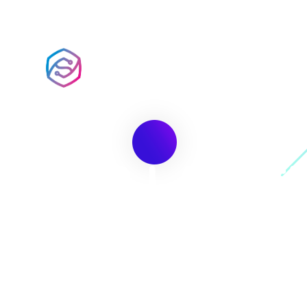
OUR LATES
NEWS & EV
Home
News & Event