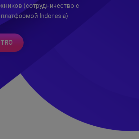
жников (сотрудничество с
-платформой Indonesia)
NTRO