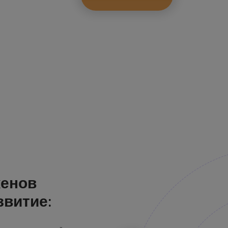
кенов
звитие: