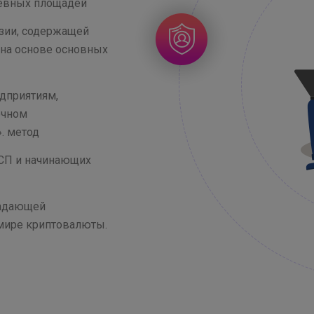
севных площадей
зии, содержащей
 на основе основных
дприятиям,
очном
. метод
МСП и начинающих
ладающей
мире криптовалюты.