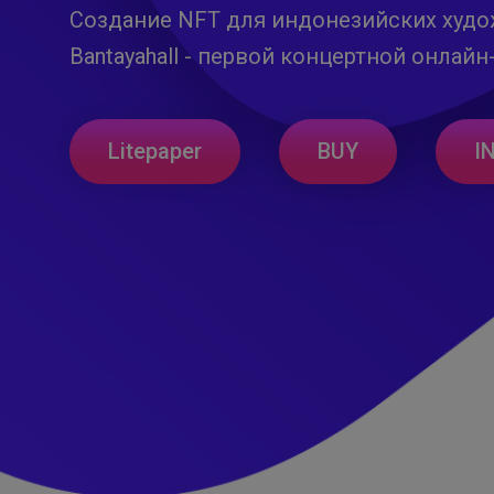
Создание NFT для индонезийских худо
Bantayahall - первой концертной онлайн
Litepaper
BUY
I