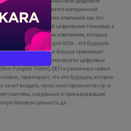
17 года, начиная с финансовой цифровой
правлений осуществляется материнской
 независимых дочерних компаний, как это
компанией, владеющей цифровыми токенами, а
свои услуги различным компаниям, которые
ехнология блокчейн для MSA - это будущее
ачатая в 2011 году, все больше привлекает
т основой для обработки многих цифровых
(Non Fungible Token), DEFI и различных новых
условно, гарантирует, что это будущее, которое
не хочет входить <q>по неосторожности</q> в
 криптоактивы, созданные и принадлежащие
ную базовую ценность дл...