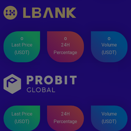
0
0
0
Last Price
24H
Volume
(USDT)
Percentage
(USDT)
Last Price
24H
Volume
(USDT)
Percentage
(USDT)