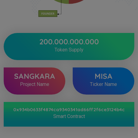
200.000.000.000
Token Supply
SANGKARA
MISA
Project Name
Ticker Name
0x934b0633f4874ca9340341ad66ff2f6ce3124b4c
Smart Contract