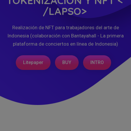
TOKENIZACIÓN Y NFT <
/LAPSO>
Realización de NFT para trabajadores del arte de
Indonesia (colaboración con Bantayahall - La primera
plataforma de conciertos en línea de Indonesia)
Litepaper
BUY
INTRO