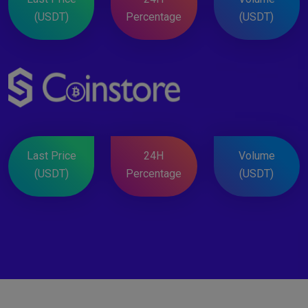
(USDT)
Percentage
(USDT)
Last Price
24H
Volume
(USDT)
Percentage
(USDT)