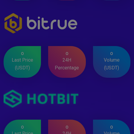
0
0
0
Last Price
24H
Volume
(USDT)
Percentage
(USDT)
0
0
0
Last Price
24H
Volume