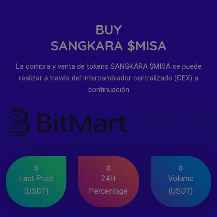
BUY
SANGKARA $MISA
La compra y venta de tokens SANGKARA $MISA se puede
realizar a través del Intercambiador centralizado (CEX) a
continuación
0
0
0
Last Price
24H
Volume
(USDT)
Percentage
(USDT)