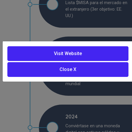
Lista $MISA para el mercado en
el extranjero (3er objetivo: EE.
UU.)
2023
Visit Website
Ampliar el negocio de
tokenización en Indonesia, para
Close X
que podamos publicar más
tokens estables de clase
mundial
2024
Conviértase en una moneda