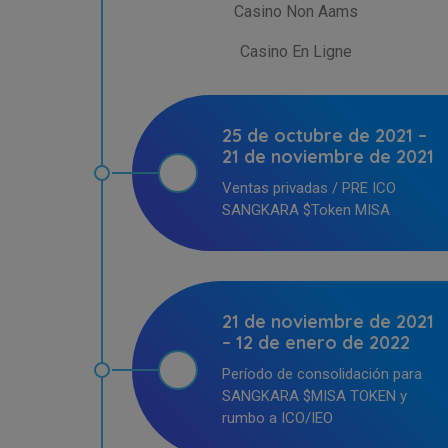
Casino Non Aams
Casino En Ligne
25 de octubre de 2021 –
21 de noviembre de 2021
Ventas privadas / PRE ICO
SANGKARA $Token MISA
21 de noviembre de 2021
– 12 de enero de 2022
Período de consolidación para
SANGKARA $MISA TOKEN y
rumbo a ICO/IEO