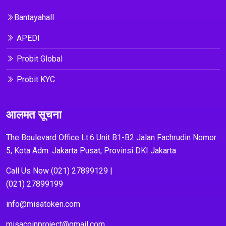
Bantayahall
APEDI
Probit Global
Probit KYC
आलमत सूचना
The Boulevard Office Lt.6 Unit B1-B2 Jalan Fachrudin Nomor
5, Kota Adm. Jakarta Pusat, Provinsi DKI Jakarta
Call Us Now (021) 27899129 |
(021) 27899199
info@misatoken.com
misacoinproject@gmail.com