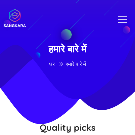
हमारे बारे में
घर
हमारे बारे में
Quality picks