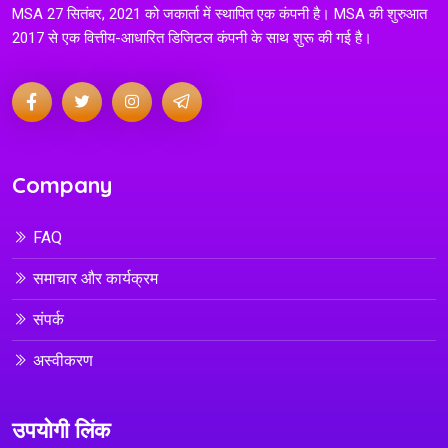
MSA 27 सितंबर, 2021 को जकार्ता में स्थापित एक कंपनी है। MSA की शुरुआत
2017 से एक वित्तीय-आधारित डिजिटल कंपनी के साथ शुरू की गई है।
Company
FAQ
समाचार और कार्यक्रम
संपर्क
अस्वीकरण
उपयोगी लिंक