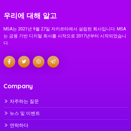
우리에 대해 알고
MSA는 2021년 9월 27일 자카르타에서 설립된 회사입니다. MSA
는 금융 기반 디지털 회사를 시작으로 2017년부터 시작되었습니
다.
Company
자주하는 질문
뉴스 및 이벤트
연락하다