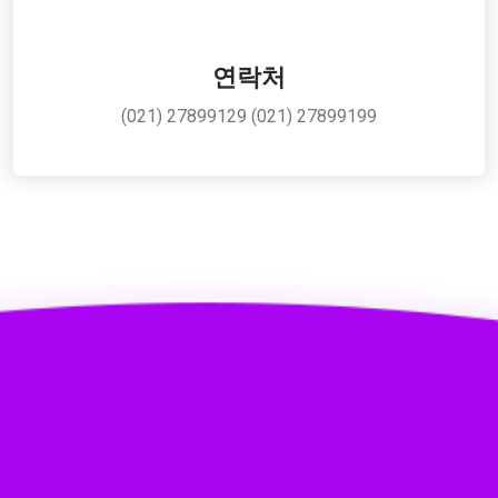
연락처
(021) 27899129
(021) 27899199