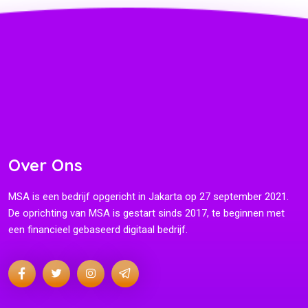
Over Ons
MSA is een bedrijf opgericht in Jakarta op 27 september 2021.
De oprichting van MSA is gestart sinds 2017, te beginnen met
een financieel gebaseerd digitaal bedrijf.