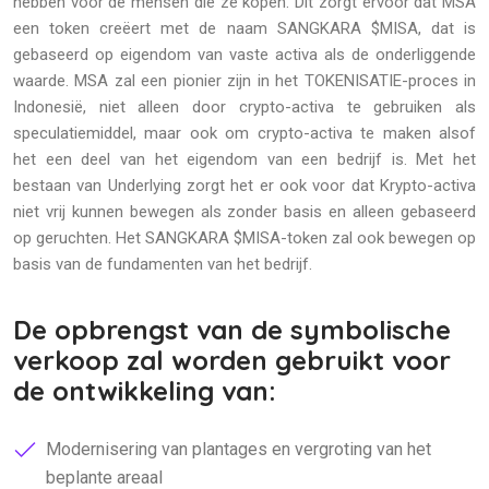
hebben voor de mensen die ze kopen. Dit zorgt ervoor dat MSA
een token creëert met de naam SANGKARA $MISA, dat is
gebaseerd op eigendom van vaste activa als de onderliggende
waarde. MSA zal een pionier zijn in het TOKENISATIE-proces in
Indonesië, niet alleen door crypto-activa te gebruiken als
speculatiemiddel, maar ook om crypto-activa te maken alsof
het een deel van het eigendom van een bedrijf is. Met het
bestaan ​​van Underlying zorgt het er ook voor dat Krypto-activa
niet vrij kunnen bewegen als zonder basis en alleen gebaseerd
op geruchten. Het SANGKARA $MISA-token zal ook bewegen op
basis van de fundamenten van het bedrijf.
De opbrengst van de symbolische
verkoop zal worden gebruikt voor
de ontwikkeling van:
Modernisering van plantages en vergroting van het
beplante areaal