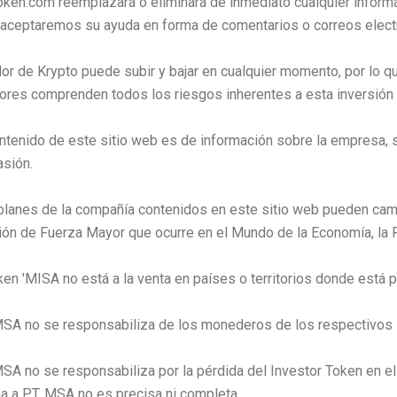
oken.com
reemplazará o eliminará de inmediato cualquier informa
 aceptaremos su ayuda en forma de comentarios o correos elect
alor de Krypto puede subir y bajar en cualquier momento, por lo 
ores comprenden todos los riesgos inherentes a esta inversión
ontenido de este sitio web es de información sobre la empresa, 
asión.
planes de la compañía contenidos en este sitio web pueden cam
ión de Fuerza Mayor que ocurre en el Mundo de la Economía, la Po
oken 'MISA no está a la venta en países o territorios donde está
 MSA no se responsabiliza de los monederos de los respectivos
MSA no se responsabiliza por la pérdida del Investor Token en e
a a PT. MSA no es precisa ni completa.