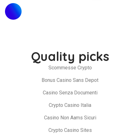
Quality picks
Scommesse Crypto
Bonus Casino Sans Depot
Casino Senza Documenti
Crypto Casino Italia
Casino Non Aams Sicuri
Crypto Casino Sites