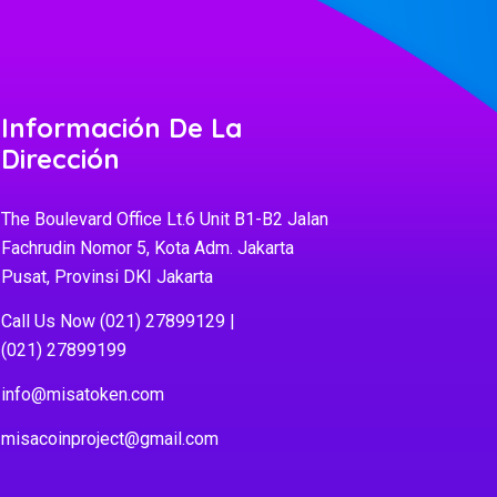
Información De La
Dirección
The Boulevard Office Lt.6 Unit B1-B2 Jalan
Fachrudin Nomor 5, Kota Adm. Jakarta
Pusat, Provinsi DKI Jakarta
Call Us Now (021) 27899129 |
(021) 27899199
info@misatoken.com
misacoinproject@gmail.com