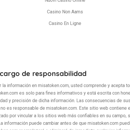
Nuovi Casino Online
Casino Non Aams
Casino En Ligne
cargo de responsabilidad
r la información en
misatoken.com
, usted comprende y acepta to
oken.com
es solo para fines informativos y está escrita con hon
idad y precisión de dicha información. Las consecuencias de su
 no es responsable de
misatoken.com
. Este sitio web contiene
ado por vincular a los sitios web más confiables en su campo, su 
La información puede cambiar antes de que
misatoken.com
pueda