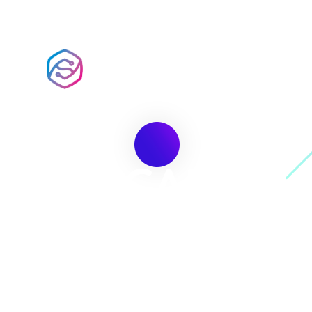
C
DESCARGO 
RESPONSAB
Casa
Descargo de responsabilidad