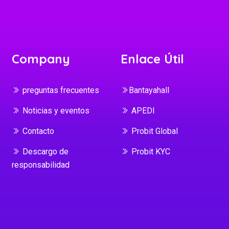
Company
Enlace Útil
preguntas frecuentes
Bantayahall
Noticias y eventos
APEDI
Contacto
Probit Global
Descargo de
Probit KYC
responsabilidad