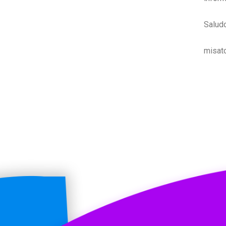
Saludo
misat