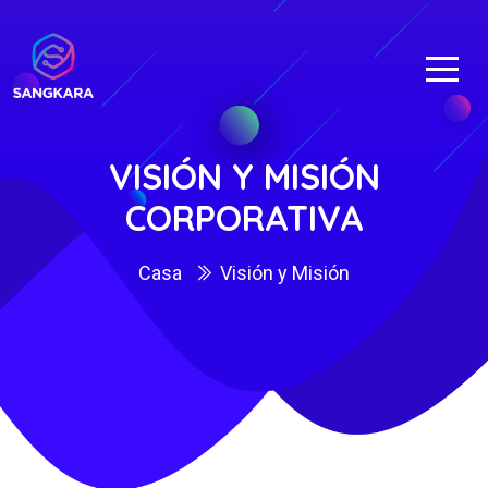
VISIÓN Y MISIÓN
CORPORATIVA
Casa
Visión y Misión