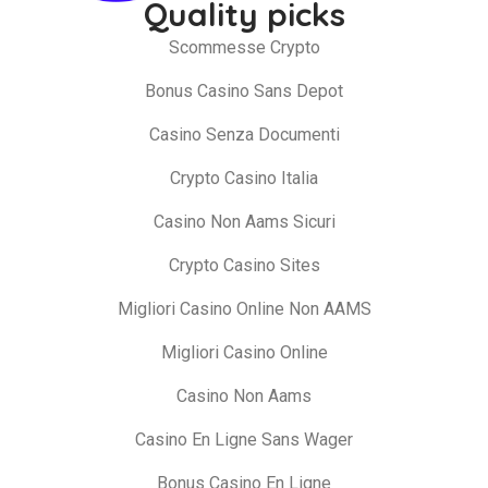
Quality picks
Scommesse Crypto
Bonus Casino Sans Depot
Casino Senza Documenti
Crypto Casino Italia
Casino Non Aams Sicuri
Crypto Casino Sites
Migliori Casino Online Non AAMS
Migliori Casino Online
Casino Non Aams
Casino En Ligne Sans Wager
Bonus Casino En Ligne