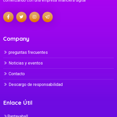
comenzando con una empresa financiera digital
Company
preguntas frecuentes
Noticias y eventos
Contacto
Descargo de responsabilidad
Enlace Útil
Bantayahall