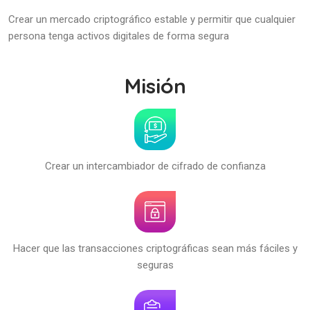
Crear un mercado criptográfico estable y permitir que cualquier
persona tenga activos digitales de forma segura
Misión
Crear un intercambiador de cifrado de confianza
Hacer que las transacciones criptográficas sean más fáciles y
seguras