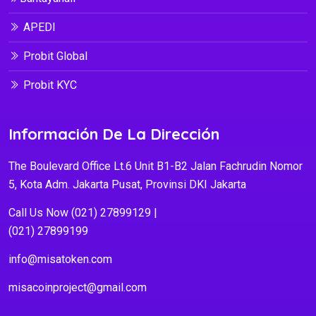
APEDI
Probit Global
Probit KYC
Información De La Dirección
The Boulevard Office Lt.6 Unit B1-B2 Jalan Fachrudin Nomor
5, Kota Adm. Jakarta Pusat, Provinsi DKI Jakarta
Call Us Now (021) 27899129 |
(021) 27899199
info@misatoken.com
misacoinproject@gmail.com