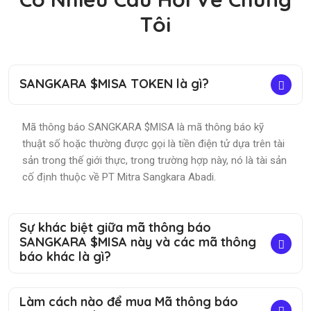
Tôi
SANGKARA $MISA TOKEN là gì?
Mã thông báo SANGKARA $MISA là mã thông báo kỹ
thuật số hoặc thường được gọi là tiền điện tử dựa trên tài
sản trong thế giới thực, trong trường hợp này, nó là tài sản
cố định thuộc về PT Mitra Sangkara Abadi.
Sự khác biệt giữa mã thông báo
SANGKARA $MISA này và các mã thông
báo khác là gì?
Làm cách nào để mua Mã thông báo