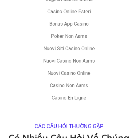
Casino Online Esteri
Bonus App Casino
Poker Non Aams
Nuovi Siti Casino Online
Nuovi Casino Non Aams
Nuovi Casino Online
Casino Non Aams
Casino En Ligne
CÁC CÂU HỎI THƯỜNG GẶP
Có Nhiều Câu Hỏi Về Chúng