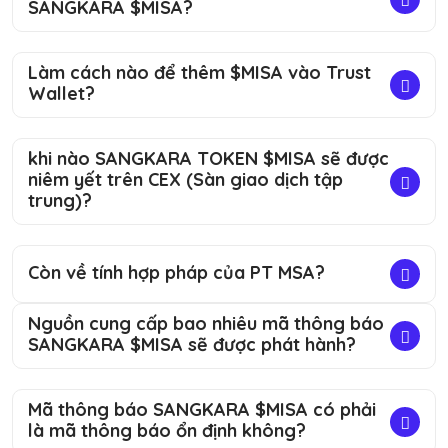
SANGKARA $MISA?
Làm cách nào để thêm $MISA vào Trust
Wallet?
khi nào SANGKARA TOKEN $MISA sẽ được
niêm yết trên CEX (Sàn giao dịch tập
trung)?
Còn về tính hợp pháp của PT MSA?
Nguồn cung cấp bao nhiêu mã thông báo
SANGKARA $MISA sẽ được phát hành?
Mã thông báo SANGKARA $MISA có phải
là mã thông báo ổn định không?