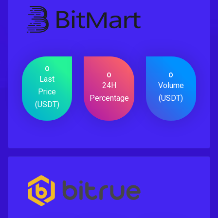
0
0
0
Last
24H
Volume
Price
Percentage
(USDT)
(USDT)