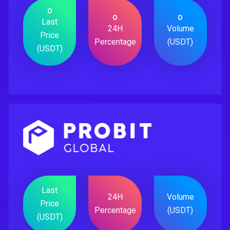
0
0
0
Last
24H
Volume
Price
Percentage
(USDT)
(USDT)
Last
24H
Volume
Price
Percentage
(USDT)
(USDT)