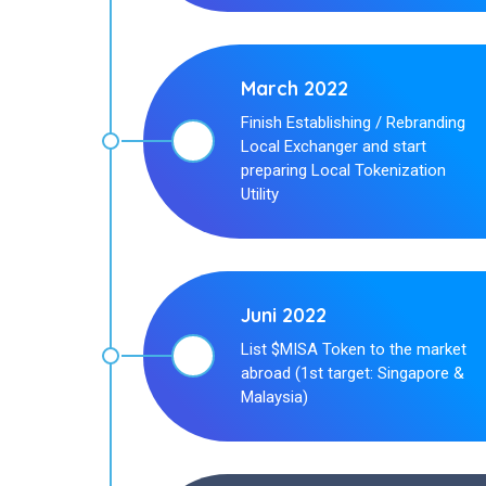
March 2022
Finish Establishing / Rebranding
Local Exchanger and start
preparing Local Tokenization
Utility
Juni 2022
List $MISA Token to the market
abroad (1st target: Singapore &
Malaysia)