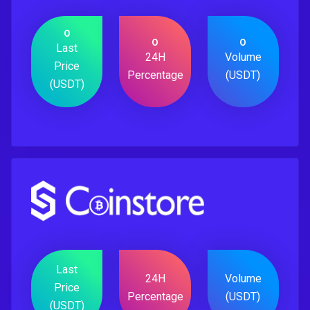
0
0
0
Last
24H
Volume
Price
Percentage
(USDT)
(USDT)
Last
24H
Volume
Price
Percentage
(USDT)
(USDT)