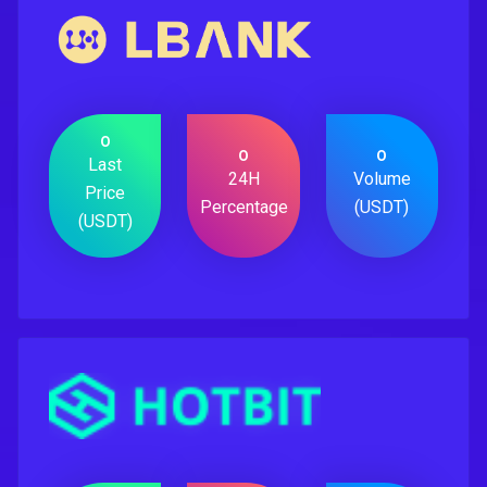
0
0
0
Last
24H
Volume
Price
Percentage
(USDT)
(USDT)