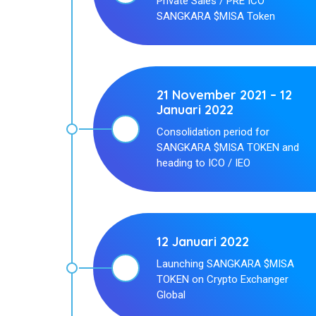
Private Sales / PRE ICO
SANGKARA $MISA Token
21 November 2021 – 12
Januari 2022
Consolidation period for
SANGKARA $MISA TOKEN and
heading to ICO / IEO
12 Januari 2022
Launching SANGKARA $MISA
TOKEN on Crypto Exchanger
Global