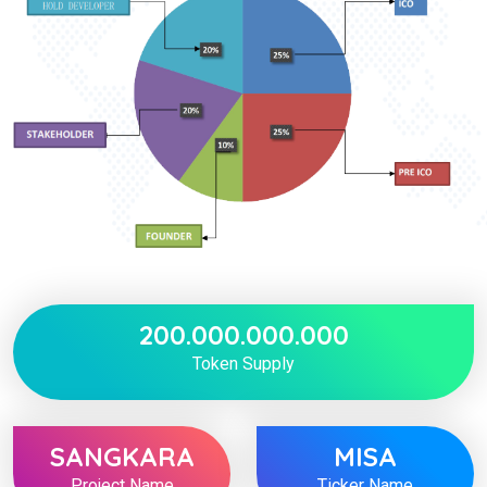
200.000.000.000
Token Supply
SANGKARA
MISA
Project Name
Ticker Name