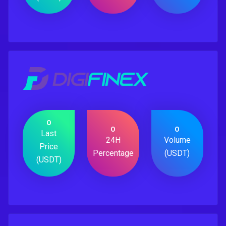
0
0
0
Last
24H
Volume
Price
Percentage
(USDT)
(USDT)