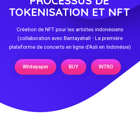
PROCESSUS DE
TOKENISATION ET NFT
Création de NFT pour les artistes indonésiens
(collaboration avec Bantayahall - La première
plateforme de concerts en ligne d'Asli en Indonésie)
Whitepaper
BUY
INTRO