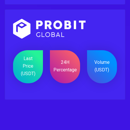
Last
24H
Volume
Price
Percentage
(USDT)
(USDT)