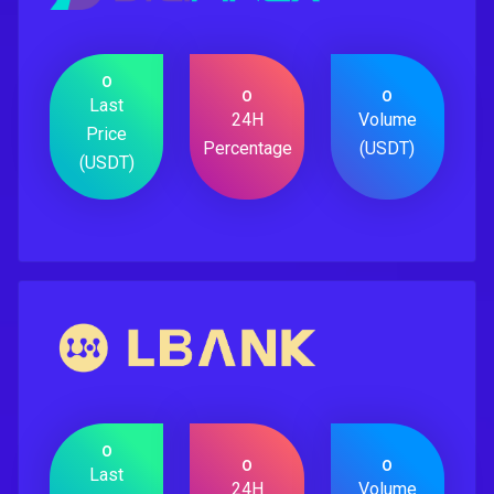
0
0
0
Last
24H
Volume
Price
Percentage
(USDT)
(USDT)
0
0
0
Last
24H
Volume