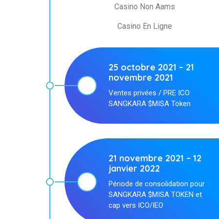
Casino Non Aams
Casino En Ligne
25 octobre 2021 – 21
novembre 2021
Ventes privées / PRE ICO
SANGKARA $MISA Token
21 novembre 2021 – 12
janvier 2022
Période de consolidation pour
SANGKARA $MISA TOKEN et
cap vers ICO/IEO