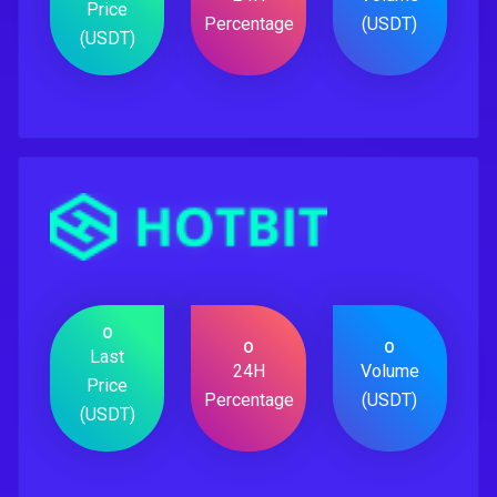
Price
Percentage
(USDT)
(USDT)
0
0
0
Last
24H
Volume
Price
Percentage
(USDT)
(USDT)