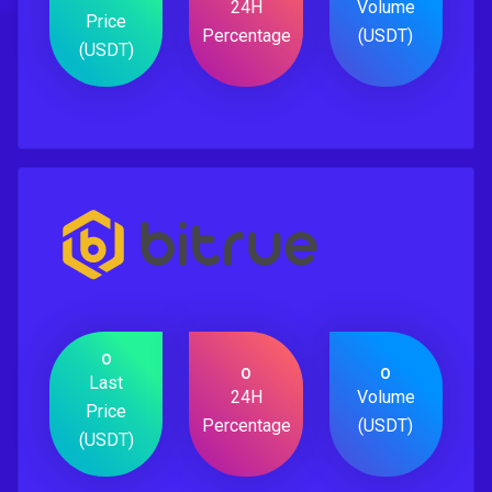
24H
Volume
Price
Percentage
(USDT)
(USDT)
0
0
0
Last
24H
Volume
Price
Percentage
(USDT)
(USDT)