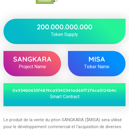
200.000.000.000
Token Supply
SANGKARA
MISA
Project Name
Ticker Name
0x934b0633f4874ca9340341ad66ff2f6ce3124b4c
Smart Contract
Le produit de la vente du jeton SANGKARA ($MISA) sera utilisé
pour le développement commercial et l'acquisition de diverses