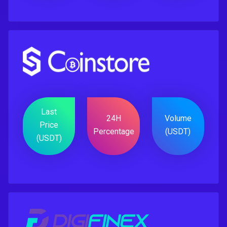
Last
24H
Volume
Price
Percentage
(USDT)
(USDT)