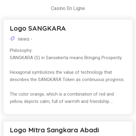
Casino En Ligne
Logo SANGKARA
news -
Philosophy:
SANGKARA (S) in Sansekerta means Bringing Prosperity.
Hexagonal symbolizes the value of technology that
describes the SANGKARA Token as continuous progress.
The color orange, which is a combination of red and
yellow, depicts calm, full of warmth and friendship....
Logo Mitra Sangkara Abadi