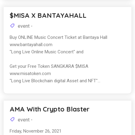
$MISA X BANTAYAHALL
event -
Buy ONLINE Music Concert Ticket at Bantaya Hall
www.bantayahall.com
"Long Live Online Music Concert" and
Get your Free Token SANGKARA $MISA
www.misatoken.com
"Long Live Blockchain digital Asset and NFT"...
AMA With Crypto Blaster
event -
Friday, November 26, 2021