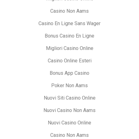
Casino Non Aams
Casino En Ligne Sans Wager
Bonus Casino En Ligne
Migliori Casino Online
Casino Online Esteri
Bonus App Casino
Poker Non Aams
Nuovi Siti Casino Online
Nuovi Casino Non Aams
Nuovi Casino Online
Casino Non Aams