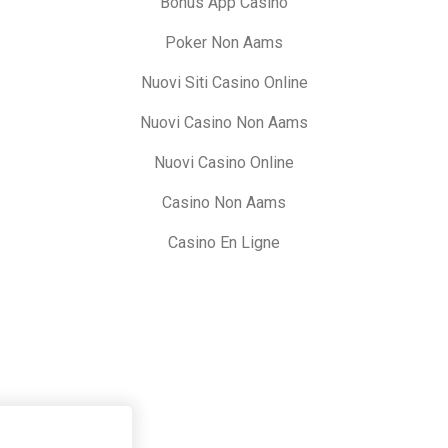
Bonus App Casino
Poker Non Aams
Nuovi Siti Casino Online
Nuovi Casino Non Aams
Nuovi Casino Online
Casino Non Aams
Casino En Ligne