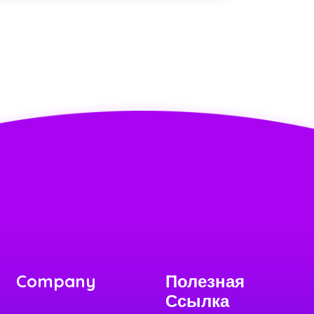
Company
Полезная
Ссылка