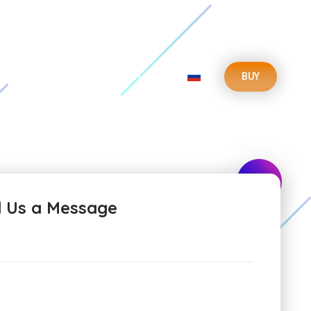
TOKENOMICS
NFT
ДРУГОЙ
BUY
 Us a Message