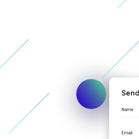
ОМ
О НАС
ВИДЕНИЕ И МИССИЯ
ДОРОЖНЫЕ КАРТЫ
Ь С
Send