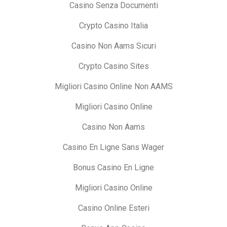
Casino Senza Documenti
Crypto Casino Italia
Casino Non Aams Sicuri
Crypto Casino Sites
Migliori Casino Online Non AAMS
Migliori Casino Online
Casino Non Aams
Casino En Ligne Sans Wager
Bonus Casino En Ligne
Migliori Casino Online
Casino Online Esteri