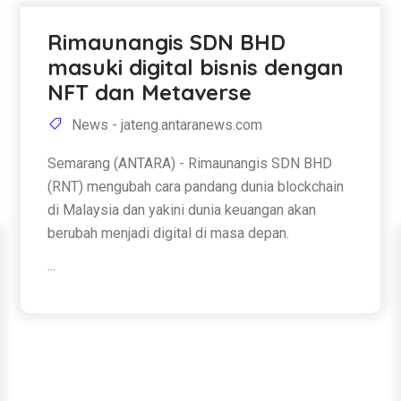
Rimaunangis SDN BHD
masuki digital bisnis dengan
NFT dan Metaverse
News - jateng.antaranews.com
Semarang (ANTARA) - Rimaunangis SDN BHD
(RNT) mengubah cara pandang dunia blockchain
di Malaysia dan yakini dunia keuangan akan
berubah menjadi digital di masa depan.
...