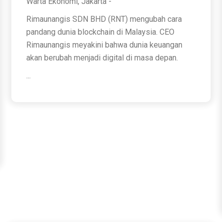
Warta Ekonomi, Jakarta -
Rimaunangis SDN BHD (RNT) mengubah cara
pandang dunia blockchain di Malaysia. CEO
Rimaunangis meyakini bahwa dunia keuangan
akan berubah menjadi digital di masa depan.
...