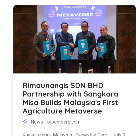
Rimaunangis SDN BHD
Partnership with Sangkara
Misa Builds Malaysia's First
Agriculture Metaverse
News - bloomberg.com
Kuala Lumpur, Malaysia--(Newsfile Corp. - July 9,