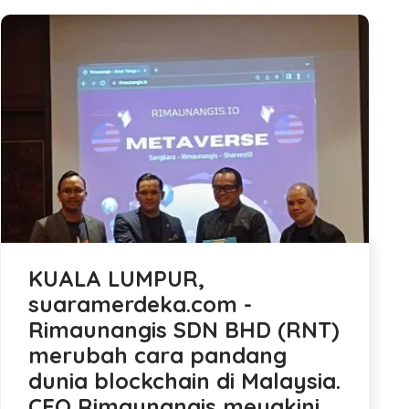
KUALA LUMPUR,
suaramerdeka.com -
Rimaunangis SDN BHD (RNT)
merubah cara pandang
dunia blockchain di Malaysia.
CEO Rimaunangis meyakini