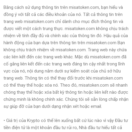
Bằng cách sử dụng thông tin trên
misatoken.com
, bạn hiểu và
đồng ý với tất cả các điều khoản của nó. Tất cả thông tin trên
trang web
misatoken.com
chỉ dành cho mục đích thông tin và
được viết một cách trung thực.
misatoken.com
không chịu trách
nhiệm về tính đầy đủ và chính xác của thông tin đó. Hậu quả của
hành động của bạn dựa trên thông tin trên
misatoken.com
Bạn
không chịu trách nhiệm về
misatoken.com
. Trang web này chứa
các liên kết đến các trang web khác. Mặc dù
misatoken.com
đã
cố gắng liên kết đến các trang web đáng tin cậy nhất trong lĩnh
vực của nó, nội dung nằm dưới sự kiểm soát của chủ sở hữu
trang web. Thông tin có thể thay đổi trước khi
misatoken.com
có thể thay thế hoặc xóa nó. Theo đó,
misatoken.com
sẽ nhanh
chóng thay thế hoặc xóa bất kỳ thông tin hoặc liên kết nào được
chứng minh là không chính xác. Chúng tôi sẽ sẵn lòng chấp nhận
sự giúp đỡ của bạn dưới dạng nhận xét hoặc email.
• Giá trị của Krypto có thể lên xuống bất cứ lúc nào vì vậy Đầu tư
tiền điện tử là một khoản đầu tư rủi ro, Nhà đầu tư hiểu tất cả