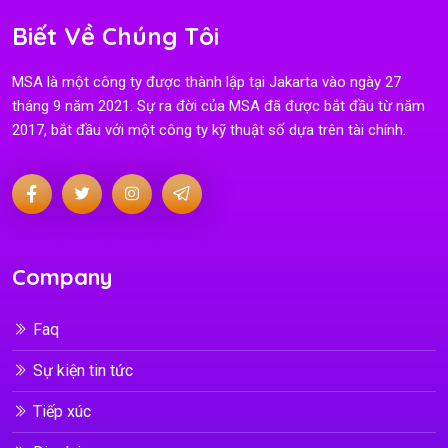
Biết Về Chúng Tôi
MSA là một công ty được thành lập tại Jakarta vào ngày 27
tháng 9 năm 2021. Sự ra đời của MSA đã được bắt đầu từ năm
2017, bắt đầu với một công ty kỹ thuật số dựa trên tài chính.
Company
Faq
Sự kiện tin tức
Tiếp xúc