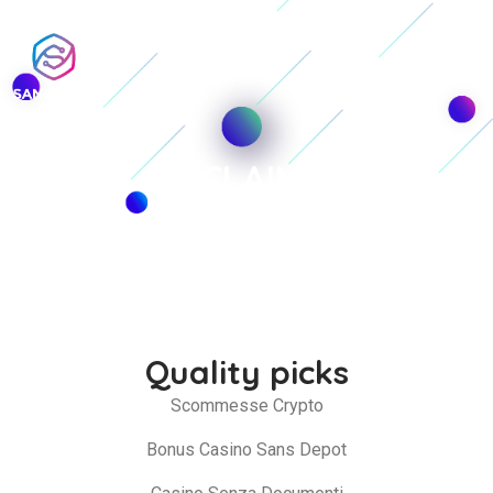
DISCLAIMER
Nhà
Disclaimer
Quality picks
Scommesse Crypto
Bonus Casino Sans Depot