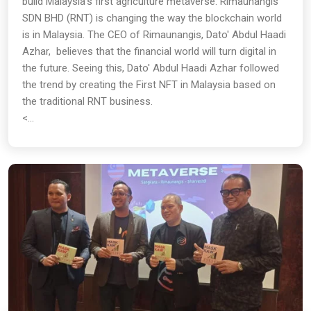
build Malaysia's first agriculture metaverse. Rimaunangis
SDN BHD (RNT) is changing the way the blockchain world
is in Malaysia. The CEO of Rimaunangis, Dato' Abdul Haadi
Azhar, believes that the financial world will turn digital in
the future. Seeing this, Dato' Abdul Haadi Azhar followed
the trend by creating the First NFT in Malaysia based on
the traditional RNT business.
<...