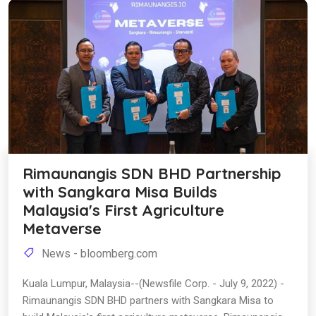
Rimaunangis SDN BHD Partnership
with Sangkara Misa Builds
Malaysia's First Agriculture
Metaverse
News - bloomberg.com
Kuala Lumpur, Malaysia--(Newsfile Corp. - July 9, 2022) -
Rimaunangis SDN BHD partners with Sangkara Misa to