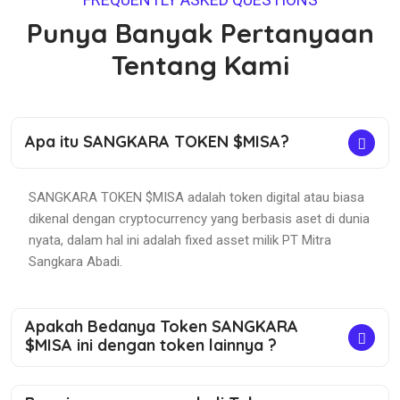
Punya Banyak Pertanyaan
Tentang Kami
Apa itu SANGKARA TOKEN $MISA?
SANGKARA TOKEN $MISA adalah token digital atau biasa
dikenal dengan cryptocurrency yang berbasis aset di dunia
nyata, dalam hal ini adalah fixed asset milik PT Mitra
Sangkara Abadi.
Apakah Bedanya Token SANGKARA
$MISA ini dengan token lainnya ?