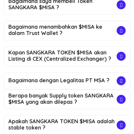
Bagaimana saya membeli Token
SANGKARA $MISA ?
Bagaimana menambahkan $MISA ke
dalam Trust Wallet ?
Kapan SANGKARA TOKEN $MISA akan
Listing di CEX (Centralized Exchanger) ?
Bagaimana dengan Legalitas PT MSA ?
Berapa banyak Supply token SANGKARA
$MISA yang akan dilepas ?
Apakah SANGKARA TOKEN $MISA adalah
stable token ?