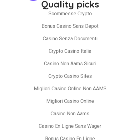
Quality picks
Scommesse Crypto
Bonus Casino Sans Depot
Casino Senza Documenti
Crypto Casino Italia
Casino Non Aams Sicuri
Crypto Casino Sites
Migliori Casino Online Non AAMS
Migliori Casino Online
Casino Non Aams
Casino En Ligne Sans Wager
Bonus Casino En Ligne