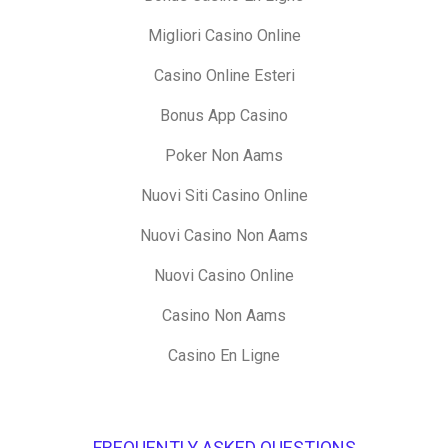
Migliori Casino Online
Casino Online Esteri
Bonus App Casino
Poker Non Aams
Nuovi Siti Casino Online
Nuovi Casino Non Aams
Nuovi Casino Online
Casino Non Aams
Casino En Ligne
FREQUENTLY ASKED QUESTIONS