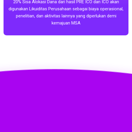
20% Sisa Alokasi Dana dari hasil PRE ICO dan ICO akan
digunakan Likuiditas Perusahaan sebagai biaya operasional,
penelitian, dan aktivitas lainnya yang diperlukan demi
kemajuan MSA