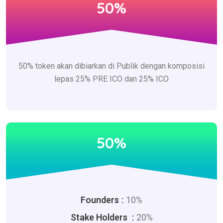
50%
50% token akan dibiarkan di Publik dengan komposisi
lepas 25% PRE ICO dan 25% ICO
50%
Founders
10%
Stake Holders
20%