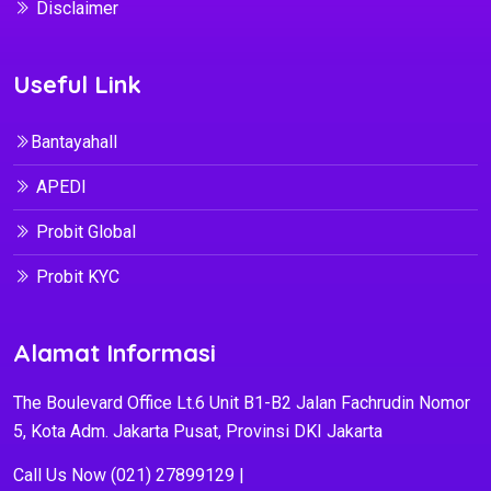
Disclaimer
Useful Link
Bantayahall
APEDI
Probit Global
Probit KYC
Alamat Informasi
The Boulevard Office Lt.6 Unit B1-B2 Jalan Fachrudin Nomor
5, Kota Adm. Jakarta Pusat, Provinsi DKI Jakarta
Call Us Now (021) 27899129 |