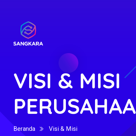
VISI & MISI
PERUSAHA
Beranda
Visi & Misi