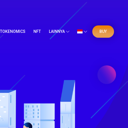
TOKENOMICS
NFT
LAINNYA
BUY