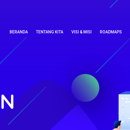
BERANDA
TENTANG KITA
VISI & MISI
ROADMAPS
AN