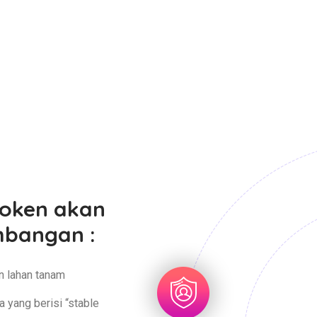
token akan
mbangan :
 lahan tanam
a yang berisi
stable