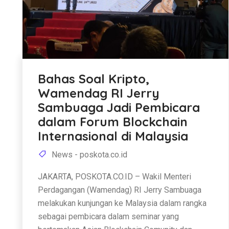
Bahas Soal Kripto,
Wamendag RI Jerry
Sambuaga Jadi Pembicara
dalam Forum Blockchain
Internasional di Malaysia
News - poskota.co.id
JAKARTA, POSKOTA.CO.ID – Wakil Menteri
Perdagangan (Wamendag) RI Jerry Sambuaga
melakukan kunjungan ke Malaysia dalam rangka
sebagai pembicara dalam seminar yang