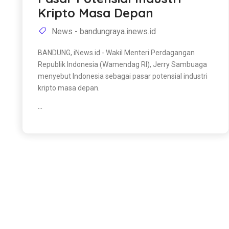
Kripto Masa Depan
News - bandungraya.inews.id
BANDUNG, iNews.id - Wakil Menteri Perdagangan
Republik Indonesia (Wamendag RI), Jerry Sambuaga
menyebut Indonesia sebagai pasar potensial industri
kripto masa depan.
...