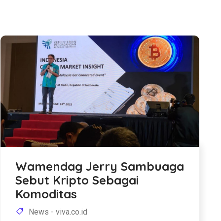
Wamendag Jerry Sambuaga
Sebut Kripto Sebagai
Komoditas
News - viva.co.id