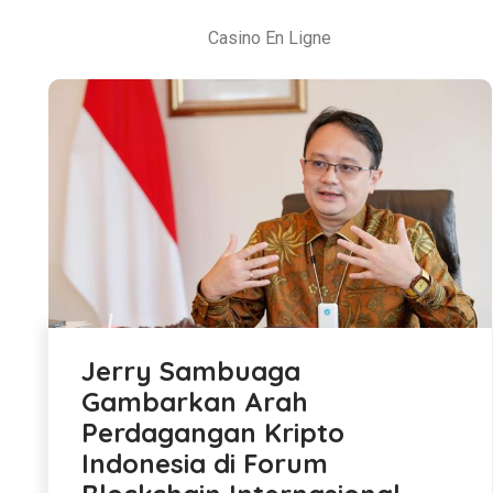
Casino En Ligne
Jerry Sambuaga
Gambarkan Arah
Perdagangan Kripto
Indonesia di Forum