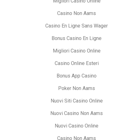
Migliori Casino Online
Casino Non Aams
Casino En Ligne Sans Wager
Bonus Casino En Ligne
Migliori Casino Online
Casino Online Esteri
Bonus App Casino
Poker Non Aams
Nuovi Siti Casino Online
Nuovi Casino Non Aams
Nuovi Casino Online
Casino Non Aams