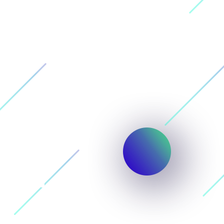
HOME
ABOUT
VISION & MISSION
ROADMAPS
T
ENT