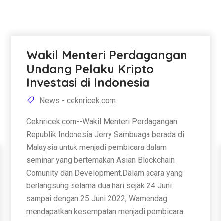
Wakil Menteri Perdagangan
Undang Pelaku Kripto
Investasi di Indonesia
News - ceknricek.com
Ceknricek.com--Wakil Menteri Perdagangan
Republik Indonesia Jerry Sambuaga berada di
Malaysia untuk menjadi pembicara dalam
seminar yang bertemakan Asian Blockchain
Comunity dan Development.Dalam acara yang
berlangsung selama dua hari sejak 24 Juni
sampai dengan 25 Juni 2022, Wamendag
mendapatkan kesempatan menjadi pembicara