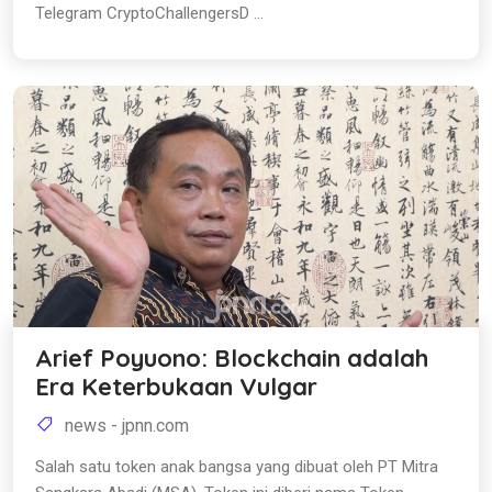
Telegram CryptoChallengersD ...
Arief Poyuono: Blockchain adalah
Era Keterbukaan Vulgar
news - jpnn.com
Salah satu token anak bangsa yang dibuat oleh PT Mitra