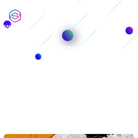
OUR LATEST NEWS
& EVENT
Home
News & Event