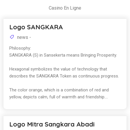
Casino En Ligne
Logo SANGKARA
news -
Philosophy:
SANGKARA (S) in Sansekerta means Bringing Prosperity.
Hexagonal symbolizes the value of technology that
describes the SANGKARA Token as continuous progress.
The color orange, which is a combination of red and
yellow, depicts calm, full of warmth and friendship....
Logo Mitra Sangkara Abadi