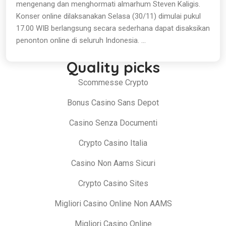
mengenang dan menghormati almarhum Steven Kaligis.
Konser online dilaksanakan Selasa (30/11) dimulai pukul
17.00 WIB berlangsung secara sederhana dapat disaksikan
penonton online di seluruh Indonesia. ...
Quality picks
Scommesse Crypto
Bonus Casino Sans Depot
Casino Senza Documenti
Crypto Casino Italia
Casino Non Aams Sicuri
Crypto Casino Sites
Migliori Casino Online Non AAMS
Migliori Casino Online