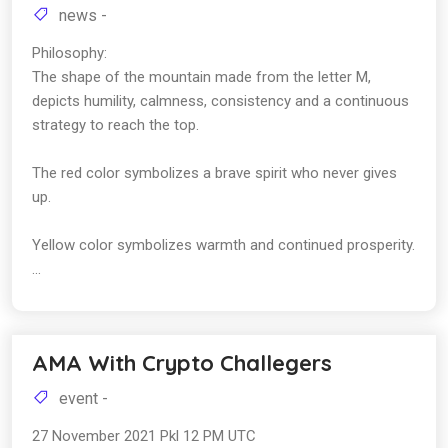
news -
Philosophy:
The shape of the mountain made from the letter M,
depicts humility, calmness, consistency and a continuous
strategy to reach the top.
The red color symbolizes a brave spirit who never gives
up.
Yellow color symbolizes warmth and continued prosperity.
...
AMA With Crypto Challegers
event -
27 November 2021 Pkl 12 PM UTC